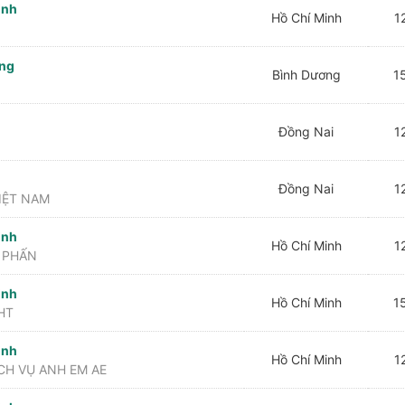
inh
Hồ Chí Minh
12
ơng
Bình Dương
15
Đồng Nai
12
Đồng Nai
12
IỆT NAM
inh
Hồ Chí Minh
12
 PHẤN
inh
Hồ Chí Minh
15
HT
inh
Hồ Chí Minh
12
CH VỤ ANH EM AE