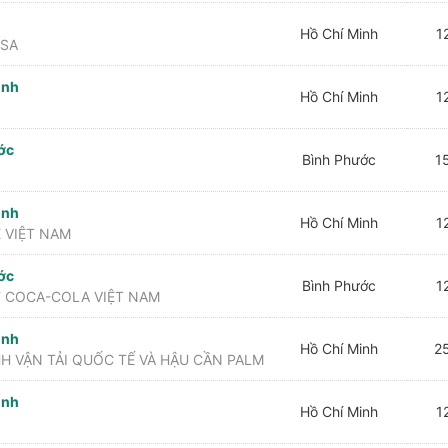
Hồ Chí Minh
12
 SA
inh
Hồ Chí Minh
12
ớc
Bình Phước
15
inh
Hồ Chí Minh
12
 VIỆT NAM
ớc
Bình Phước
12
T COCA-COLA VIỆT NAM
inh
Hồ Chí Minh
25
H VẬN TẢI QUỐC TẾ VÀ HẬU CẦN PALM
inh
Hồ Chí Minh
12