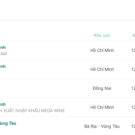
Khu vực
M
inh
Hồ Chí Minh
12
NAM
inh
Hồ Chí Minh
12
Đồng Nai
12
inh
Hồ Chí Minh
12
N XUẤT NHẬP KHẨU MEGA WINE
Vũng Tàu
Bà Rịa - Vũng Tàu
12