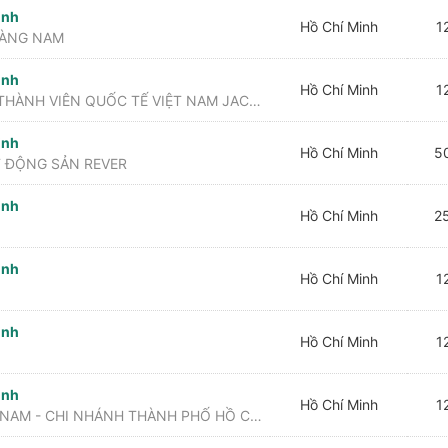
inh
Hồ Chí Minh
12
OÀNG NAM
inh
Hồ Chí Minh
12
CÔNG TY TÀI CHÍNH TNHH MỘT THÀNH VIÊN QUỐC TẾ VIỆT NAM JACCS
inh
Hồ Chí Minh
50
 ĐỘNG SẢN REVER
inh
Hồ Chí Minh
25
inh
Hồ Chí Minh
12
inh
Hồ Chí Minh
12
inh
Hồ Chí Minh
12
CÔNG TY CỔ PHẦN VACXIN VIỆT NAM - CHI NHÁNH THÀNH PHỐ HỒ CHÍ MINH