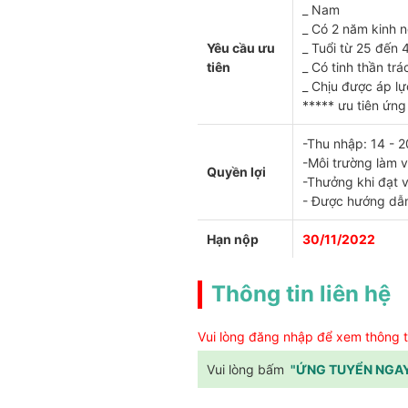
_ Nam
_ Có 2 năm kinh 
Yêu cầu ưu
_ Tuổi từ 25 đến 
tiên
_ Có tinh thần trá
_ Chịu được áp lự
***** ưu tiên ứng
-Thu nhập: 14 - 20
-Môi trường làm v
Quyền lợi
-Thưởng khi đạt v
- Được hướng dẫn 
Hạn nộp
30/11/2022
Thông tin liên hệ
Vui lòng đăng nhập để xem thông ti
Vui lòng bấm
"ỨNG TUYỂN NGA