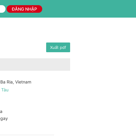
Ý
ĐĂNG NHẬP
Xuất pdf
 Ba Ria, Vietnam
 Tàu
ca
ngay