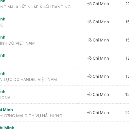
inh
Hồ Chí Minh
20
CÔNG TY TNHH SẢN XUẤT THƯƠNG MẠI XUẤT NHẬP KHẨU ĐẶNG NGUYỄN
inh
Hồ Chí Minh
15
NG
inh
Hồ Chí Minh
15
INH ĐÔ VIỆT NAM
inh
Hồ Chí Minh
12
inh
Hồ Chí Minh
12
 LỰC DC HANDEL VIỆT NAM
inh
Hồ Chí Minh
15
TIONAL
í Minh
Hồ Chí Minh
20
HƯƠNG MẠI DỊCH VỤ HẢI HƯNG
hí Minh