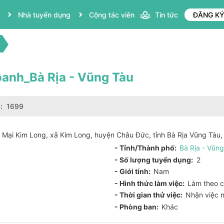
Nhà tuyển dụng
Cộng tác viên
Tin tức
ĐĂNG K
oanh_Bà Rịa - Vũng Tàu
m:
1699
 Mại Kim Long, xã Kim Long, huyện Châu Đức, tỉnh Bà Rịa Vũng Tàu,
- Tỉnh/Thành phố:
Bà Rịa - Vũng
- Số lượng tuyển dụng:
2
- Giới tính:
Nam
- Hình thức làm việc:
Làm theo 
- Thời gian thử việc:
Nhận việc 
- Phòng ban:
Khác