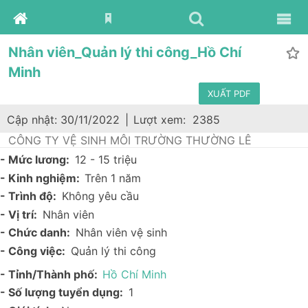
Nhân viên_Quản lý thi công_Hồ Chí
Minh
XUẤT PDF
Cập nhật: 30/11/2022
|
Lượt xem:
2385
CÔNG TY VỆ SINH MÔI TRƯỜNG THƯỜNG LÊ
- Mức lương:
12 - 15 triệu
- Kinh nghiệm:
Trên 1 năm
- Trình độ:
Không yêu cầu
- Vị trí:
Nhân viên
- Chức danh:
Nhân viên vệ sinh
- Công việc:
Quản lý thi công
- Tỉnh/Thành phố:
Hồ Chí Minh
- Số lượng tuyển dụng:
1